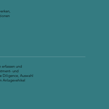
erken,
tionen
 erfassen und
stment- und
e Diligence, Auswahl
n Anlagevehikel