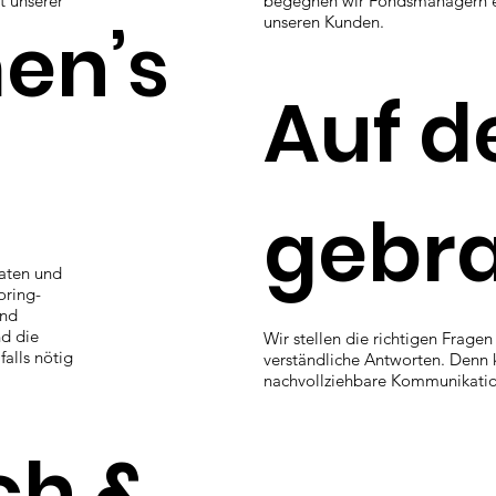
t unserer
begegnen wir Fondsmanagern 
unseren Kunden.
en’s
Auf d
gebr
daten und
oring-
und
nd die
Wir stellen die richtigen Frage
alls nötig
verständliche Antworten. Denn k
nachvollziehbare Kommunikation 
ch &