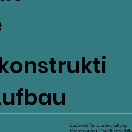
e
okonstrukti
Aufbau
Laufende Renditebeurteilung,
Peergrouping, Detaillierte Risi