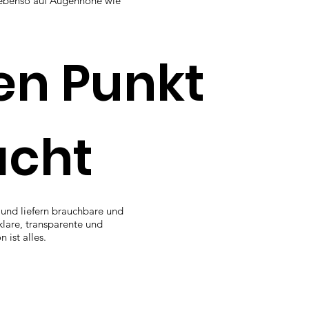
ebenso auf Augenhöhe wie
en Punkt
acht
n und liefern brauchbare und
lare, transparente und
ist alles.