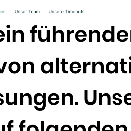
eit
Unser Team
Unsere Timeouts
 ein führende
von alternat
ungen. Unse
uf folgenden