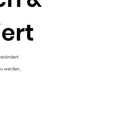
ert
verändert
zu werden,