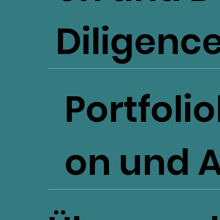
Diligenc
Portfoli
on und 